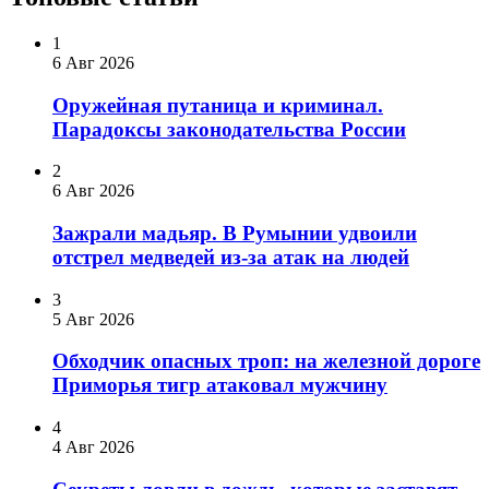
1
6 Авг 2026
Оружейная путаница и криминал.
Парадоксы законодательства России
2
6 Авг 2026
Зажрали мадьяр. В Румынии удвоили
отстрел медведей из-за атак на людей
3
5 Авг 2026
Обходчик опасных троп: на железной дороге
Приморья тигр атаковал мужчину
4
4 Авг 2026