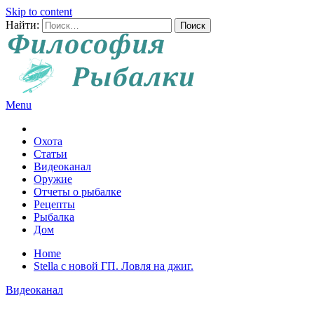
Skip to content
Найти:
Menu
Все о рыбалке и охоте
Охота
Статьи
Видеоканал
Оружие
Отчеты о рыбалке
Рецепты
Рыбалка
Дом
Home
Stella с новой ГП. Ловля на джиг.
Видеоканал