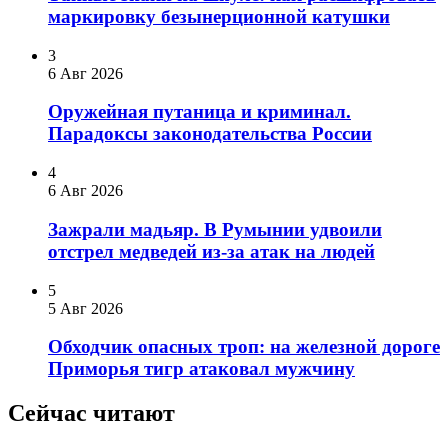
маркировку безынерционной катушки
3
6 Авг 2026
Оружейная путаница и криминал.
Парадоксы законодательства России
4
6 Авг 2026
Зажрали мадьяр. В Румынии удвоили
отстрел медведей из-за атак на людей
5
5 Авг 2026
Обходчик опасных троп: на железной дороге
Приморья тигр атаковал мужчину
Сейчас читают