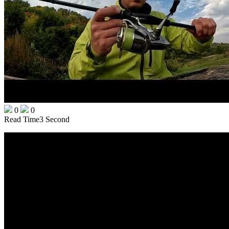
0
0
Read Time
3 Second