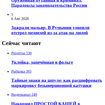
Оружейная путаница и криминал.
Парадоксы законодательства России
5
6 Авг 2026
Зажрали мадьяр. В Румынии удвоили
отстрел медведей из-за атак на людей
Сейчас читают
Рецепты
530
Уклейка, запечённая в фольге
Рыбалка
393
Тайные знаки на шпуле: как расшифровать
маркировку безынерционной катушки
Видеоканал
249
Накормил ПРОСТОЙ КАШЕЙ в