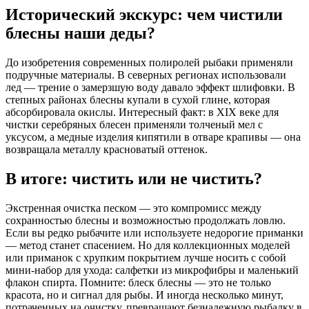
Исторический экскурс: чем чистили
блесны наши деды?
До изобретения современных полиролей рыбаки применяли
подручные материалы. В северных регионах использовали
лед — трение о замерзшую воду давало эффект шлифовки. В
степных районах блесны купали в сухой глине, которая
абсорбировала окислы. Интересный факт: в XIX веке для
чистки серебряных блесен применяли толченый мел с
уксусом, а медные изделия кипятили в отваре крапивы — она
возвращала металлу красноватый оттенок.
В итоге: чистить или не чистить?
Экстренная очистка песком — это компромисс между
сохранностью блесны и возможностью продолжать ловлю.
Если вы редко рыбачите или используете недорогие приманки
— метод станет спасением. Но для коллекционных моделей
или приманок с хрупким покрытием лучше носить с собой
мини-набор для ухода: салфетки из микрофибры и маленький
флакон спирта. Помните: блеск блесны — это не только
красота, но и сигнал для рыбы. И иногда несколько минут,
потраченных на очистку, превращают безнадежную рыбалку в