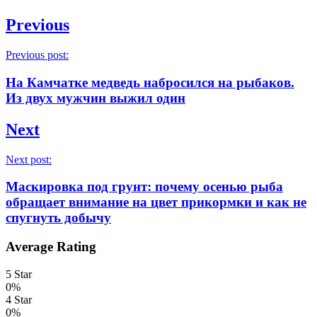
Previous
Previous post:
На Камчатке медведь набросился на рыбаков.
Из двух мужчин выжил один
Next
Next post:
Маскировка под грунт: почему осенью рыба
обращает внимание на цвет прикормки и как не
спугнуть добычу
Average Rating
5 Star
0%
4 Star
0%