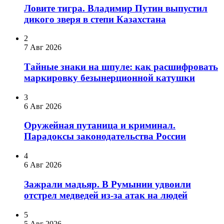
Ловите тигра. Владимир Путин выпустил
дикого зверя в степи Казахстана
2
7 Авг 2026
Тайные знаки на шпуле: как расшифровать
маркировку безынерционной катушки
3
6 Авг 2026
Оружейная путаница и криминал.
Парадоксы законодательства России
4
6 Авг 2026
Зажрали мадьяр. В Румынии удвоили
отстрел медведей из-за атак на людей
5
5 Авг 2026