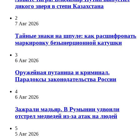
дикого зверя в степи Казахстана
2
7 Авг 2026
Тайные знаки на шпуле: как расшифровать
маркировку безынерционной катушки
3
6 Авг 2026
Оружейная путаница и криминал.
Парадоксы законодательства России
4
6 Авг 2026
Зажрали мадьяр. В Румынии удвоили
отстрел медведей из-за атак на людей
5
5 Авг 2026