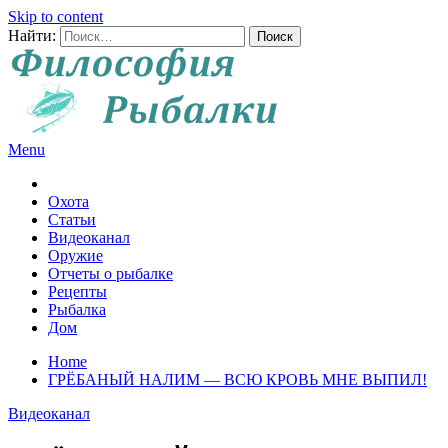
Skip to content
Найти:
Menu
Все о рыбалке и охоте
Охота
Статьи
Видеоканал
Оружие
Отчеты о рыбалке
Рецепты
Рыбалка
Дом
Home
ГРЁБАНЫЙ НАЛИМ — ВСЮ КРОВЬ МНЕ ВЫПИЛ!
Видеоканал