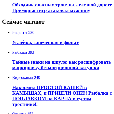
Обходчик опасных троп: на железной дороге
Приморья тигр атаковал мужчину
Сейчас читают
Рецепты
530
Уклейка, запечённая в фольге
Рыбалка
393
Тайные знаки на шпуле: как расшифровать
маркировку безынерционной катушки
Видеоканал
249
Накормил ПРОСТОЙ КАШЕЙ в
КАМЫШАХ, и ПРИШЛИ ОНИ!! Рыбалка с
ПОПЛАВКОМ на КАРПА в густом
тростнике!!
Оружие
153