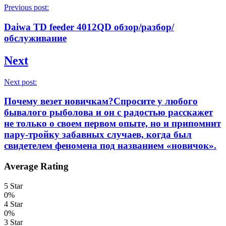
Previous post:
Daiwa TD feeder 4012QD обзор/разбор/
обслуживание
Next
Next post:
Почему везет новичкам?Спросите у любого
бывалого рыболова и он с радостью расскажет
не только о своем первом опыте, но и припомнит
пару-тройку забавных случаев, когда был
свидетелем феномена под названием «новичок».
Average Rating
5 Star
0%
4 Star
0%
3 Star