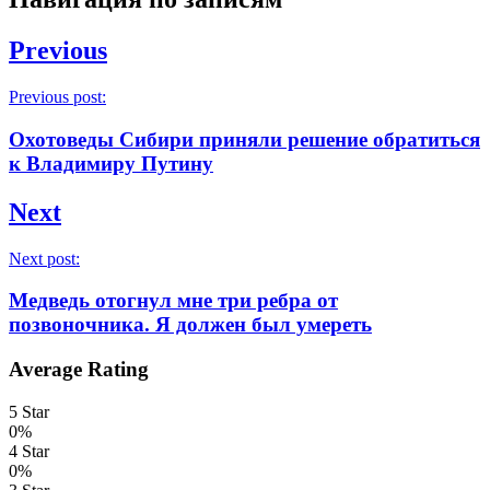
Previous
Previous post:
Охотоведы Сибири приняли решение обратиться
к Владимиру Путину
Next
Next post:
Медведь отогнул мне три ребра от
позвоночника. Я должен был умереть
Average Rating
5 Star
0%
4 Star
0%