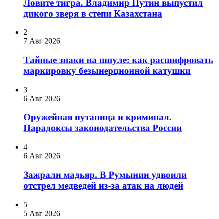
Ловите тигра. Владимир Путин выпустил
дикого зверя в степи Казахстана
2
7 Авг 2026
Тайные знаки на шпуле: как расшифровать
маркировку безынерционной катушки
3
6 Авг 2026
Оружейная путаница и криминал.
Парадоксы законодательства России
4
6 Авг 2026
Зажрали мадьяр. В Румынии удвоили
отстрел медведей из-за атак на людей
5
5 Авг 2026