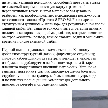
интеллектуальный помощник, способный превратить даже
незнакомый водоём в понятную карту с разметкой
перспективных точек. В этом материале мы детально
разберём, как профессионально использовать возможности
всесезонного эхолота «Практик 8 PRO Wi-Fi» в паре со
структурным датчиком «Эховизор» для результативной ловли
хищной рыбы. Вы узнаете тонкости интерпретации данных
нижнего сканирования, приёмы рыбаков, которые помогают
быстрее «считать» рельеф, точнее ставить лодку и экономить
время на поиске активной рыбы.
Первый шаг — правильная комплектация. К эхолоту
добавляют структурный датчик, фирменную струбцину,
силовой кабель длиной два метра и планшет в чехле: так
изображение дублируется на большом экране, а батарею
планшета поддерживает внешний пауэр-банк. Установка
занимает пять минут: датчик фиксируют двумя болтами,
струбцину ставят на транец, кабель выводят внутрь лодки —
и получается полноценный комплект для детального
просмотра рельефа и определения рыбы.