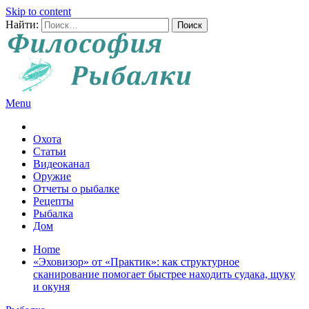
Skip to content
Найти:
Menu
Все о рыбалке и охоте
Охота
Статьи
Видеоканал
Оружие
Отчеты о рыбалке
Рецепты
Рыбалка
Дом
Home
«Эховизор» от «Практик»: как структурное
сканирование помогает быстрее находить судака, щуку
и окуня