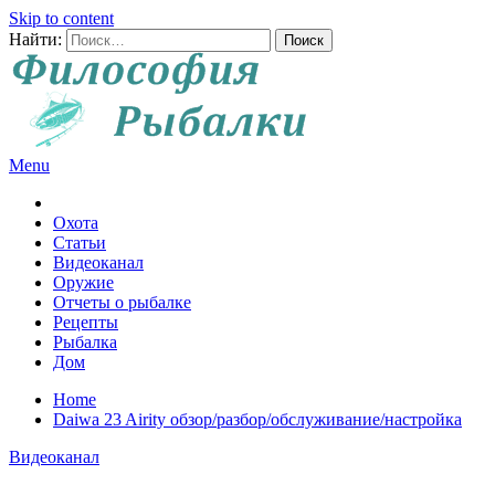
Skip to content
Найти:
Menu
Все о рыбалке и охоте
Охота
Статьи
Видеоканал
Оружие
Отчеты о рыбалке
Рецепты
Рыбалка
Дом
Home
Daiwa 23 Airity обзор/разбор/обслуживание/настройка
Видеоканал