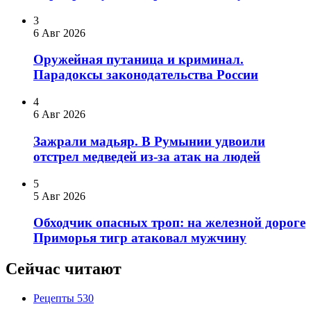
3
6 Авг 2026
Оружейная путаница и криминал.
Парадоксы законодательства России
4
6 Авг 2026
Зажрали мадьяр. В Румынии удвоили
отстрел медведей из-за атак на людей
5
5 Авг 2026
Обходчик опасных троп: на железной дороге
Приморья тигр атаковал мужчину
Сейчас читают
Рецепты
530