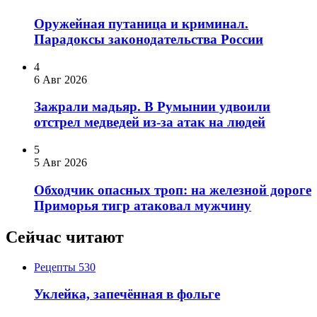
Оружейная путаница и криминал.
Парадоксы законодательства России
4
6 Авг 2026
Зажрали мадьяр. В Румынии удвоили
отстрел медведей из-за атак на людей
5
5 Авг 2026
Обходчик опасных троп: на железной дороге
Приморья тигр атаковал мужчину
Сейчас читают
Рецепты
530
Уклейка, запечённая в фольге