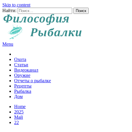
Skip to content
Найти:
Menu
Все о рыбалке и охоте
Охота
Статьи
Видеоканал
Оружие
Отчеты о рыбалке
Рецепты
Рыбалка
Дом
Home
2025
Май
22